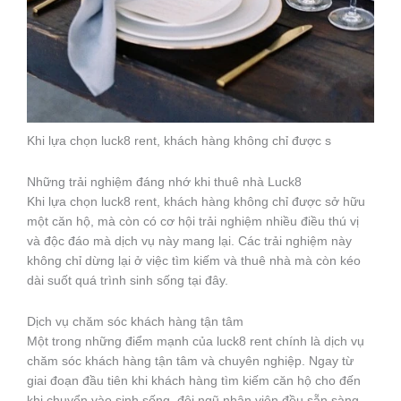
Khi lựa chọn luck8 rent, khách hàng không chỉ được s
Những trải nghiệm đáng nhớ khi thuê nhà Luck8
Khi lựa chọn luck8 rent, khách hàng không chỉ được sở hữu
một căn hộ, mà còn có cơ hội trải nghiệm nhiều điều thú vị
và độc đáo mà dịch vụ này mang lại. Các trải nghiệm này
không chỉ dừng lại ở việc tìm kiếm và thuê nhà mà còn kéo
dài suốt quá trình sinh sống tại đây.
Dịch vụ chăm sóc khách hàng tận tâm
Một trong những điểm mạnh của luck8 rent chính là dịch vụ
chăm sóc khách hàng tận tâm và chuyên nghiệp. Ngay từ
giai đoạn đầu tiên khi khách hàng tìm kiếm căn hộ cho đến
khi chuyển vào sinh sống, đội ngũ nhân viên đều sẵn sàng