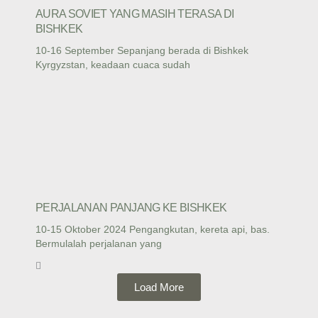
AURA SOVIET YANG MASIH TERASA DI
BISHKEK
10-16 September Sepanjang berada di Bishkek
Kyrgyzstan, keadaan cuaca sudah
PERJALANAN PANJANG KE BISHKEK
10-15 Oktober 2024 Pengangkutan, kereta api, bas.
Bermulalah perjalanan yang
Load More