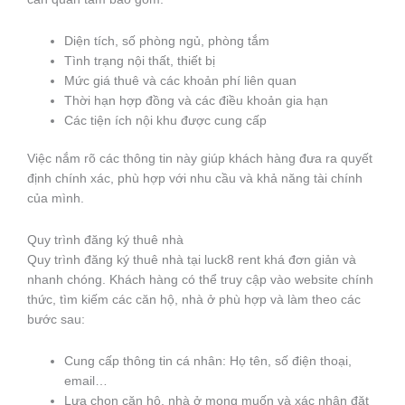
Diện tích, số phòng ngủ, phòng tắm
Tình trạng nội thất, thiết bị
Mức giá thuê và các khoản phí liên quan
Thời hạn hợp đồng và các điều khoản gia hạn
Các tiện ích nội khu được cung cấp
Việc nắm rõ các thông tin này giúp khách hàng đưa ra quyết
định chính xác, phù hợp với nhu cầu và khả năng tài chính
của mình.
Quy trình đăng ký thuê nhà
Quy trình đăng ký thuê nhà tại luck8 rent khá đơn giản và
nhanh chóng. Khách hàng có thể truy cập vào website chính
thức, tìm kiếm các căn hộ, nhà ở phù hợp và làm theo các
bước sau:
Cung cấp thông tin cá nhân: Họ tên, số điện thoại,
email…
Lựa chọn căn hộ, nhà ở mong muốn và xác nhận đặt