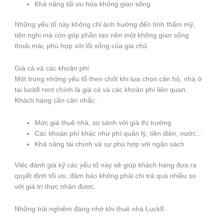
Khả năng tối ưu hóa không gian sống
Những yếu tố này không chỉ ảnh hưởng đến tính thẩm mỹ,
tiện nghi mà còn góp phần tạo nên một không gian sống
thoải mái, phù hợp với lối sống của gia chủ.
Giá cả và các khoản phí
Một trong những yếu tố then chốt khi lựa chọn căn hộ, nhà ở
tại luck8 rent chính là giá cả và các khoản phí liên quan.
Khách hàng cần cân nhắc:
Mức giá thuê nhà, so sánh với giá thị trường
Các khoản phí khác như phí quản lý, tiền điện, nước…
Khả năng tài chính và sự phù hợp với ngân sách
Việc đánh giá kỹ các yếu tố này sẽ giúp khách hàng đưa ra
quyết định tối ưu, đảm bảo không phải chi trả quá nhiều so
với giá trị thực nhận được.
Những trải nghiệm đáng nhớ khi thuê nhà Luck8