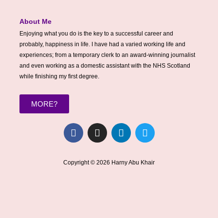
About Me
Enjoying what you do is the key to a successful career and
probably, happiness in life. I have had a varied working life and
experiences; from a temporary clerk to an award-winning journalist
and even working as a domestic assistant with the NHS Scotland
while finishing my first degree.
MORE?
F
I
L
T
a
n
i
w
c
s
n
i
e
t
k
t
Copyright © 2026 Harny Abu Khair
b
a
e
t
o
g
d
e
o
r
i
r
k
a
n
m