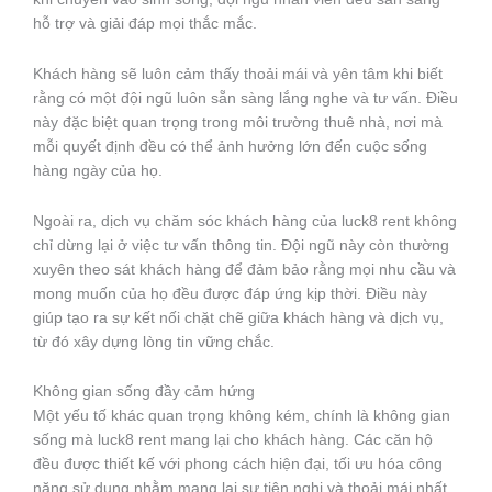
hỗ trợ và giải đáp mọi thắc mắc.
Khách hàng sẽ luôn cảm thấy thoải mái và yên tâm khi biết
rằng có một đội ngũ luôn sẵn sàng lắng nghe và tư vấn. Điều
này đặc biệt quan trọng trong môi trường thuê nhà, nơi mà
mỗi quyết định đều có thể ảnh hưởng lớn đến cuộc sống
hàng ngày của họ.
Ngoài ra, dịch vụ chăm sóc khách hàng của luck8 rent không
chỉ dừng lại ở việc tư vấn thông tin. Đội ngũ này còn thường
xuyên theo sát khách hàng để đảm bảo rằng mọi nhu cầu và
mong muốn của họ đều được đáp ứng kịp thời. Điều này
giúp tạo ra sự kết nối chặt chẽ giữa khách hàng và dịch vụ,
từ đó xây dựng lòng tin vững chắc.
Không gian sống đầy cảm hứng
Một yếu tố khác quan trọng không kém, chính là không gian
sống mà luck8 rent mang lại cho khách hàng. Các căn hộ
đều được thiết kế với phong cách hiện đại, tối ưu hóa công
năng sử dụng nhằm mang lại sự tiện nghi và thoải mái nhất