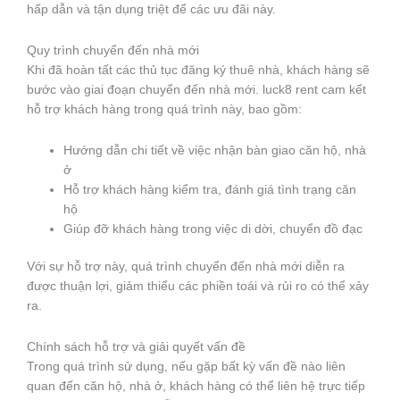
hấp dẫn và tận dụng triệt để các ưu đãi này.
Quy trình chuyển đến nhà mới
Khi đã hoàn tất các thủ tục đăng ký thuê nhà, khách hàng sẽ
bước vào giai đoạn chuyển đến nhà mới. luck8 rent cam kết
hỗ trợ khách hàng trong quá trình này, bao gồm:
Hướng dẫn chi tiết về việc nhận bàn giao căn hộ, nhà
ở
Hỗ trợ khách hàng kiểm tra, đánh giá tình trạng căn
hộ
Giúp đỡ khách hàng trong việc di dời, chuyển đồ đạc
Với sự hỗ trợ này, quá trình chuyển đến nhà mới diễn ra
được thuận lợi, giảm thiểu các phiền toái và rủi ro có thể xảy
ra.
Chính sách hỗ trợ và giải quyết vấn đề
Trong quá trình sử dụng, nếu gặp bất kỳ vấn đề nào liên
quan đến căn hộ, nhà ở, khách hàng có thể liên hệ trực tiếp