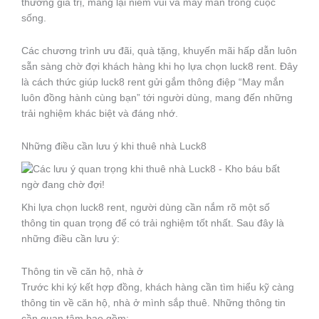
thưởng giá trị, mang lại niềm vui và may mắn trong cuộc
sống.
Các chương trình ưu đãi, quà tặng, khuyến mãi hấp dẫn luôn
sẵn sàng chờ đợi khách hàng khi họ lựa chọn luck8 rent. Đây
là cách thức giúp luck8 rent gửi gắm thông điệp “May mắn
luôn đồng hành cùng bạn” tới người dùng, mang đến những
trải nghiệm khác biệt và đáng nhớ.
Những điều cần lưu ý khi thuê nhà Luck8
Khi lựa chọn luck8 rent, người dùng cần nắm rõ một số
thông tin quan trọng để có trải nghiệm tốt nhất. Sau đây là
những điều cần lưu ý:
Thông tin về căn hộ, nhà ở
Trước khi ký kết hợp đồng, khách hàng cần tìm hiểu kỹ càng
thông tin về căn hộ, nhà ở mình sắp thuê. Những thông tin
cần quan tâm bao gồm: