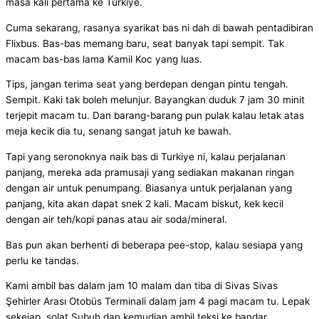
masa kali pertama ke Turkiye.
Cuma sekarang, rasanya syarikat bas ni dah di bawah pentadibiran
Flixbus. Bas-bas memang baru, seat banyak tapi sempit. Tak
macam bas-bas lama Kamil Koc yang luas.
Tips, jangan terima seat yang berdepan dengan pintu tengah.
Sempit. Kaki tak boleh melunjur. Bayangkan duduk 7 jam 30 minit
terjepit macam tu. Dan barang-barang pun pulak kalau letak atas
meja kecik dia tu, senang sangat jatuh ke bawah.
Tapi yang seronoknya naik bas di Turkiye ni, kalau perjalanan
panjang, mereka ada pramusaji yang sediakan makanan ringan
dengan air untuk penumpang. Biasanya untuk perjalanan yang
panjang, kita akan dapat snek 2 kali. Macam biskut, kek kecil
dengan air teh/kopi panas atau air soda/mineral.
Bas pun akan berhenti di beberapa pee-stop, kalau sesiapa yang
perlu ke tandas.
Kami ambil bas dalam jam 10 malam dan tiba di Sivas Sivas
Şehirler Arası Otobüs Terminali dalam jam 4 pagi macam tu. Lepak
sekejap, solat Subuh dan kemudian ambil teksi ke bandar.