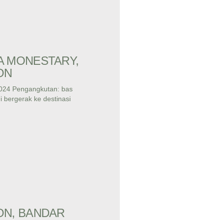
A MONESTARY,
ON
024 Pengangkutan: bas
 bergerak ke destinasi
ON, BANDAR