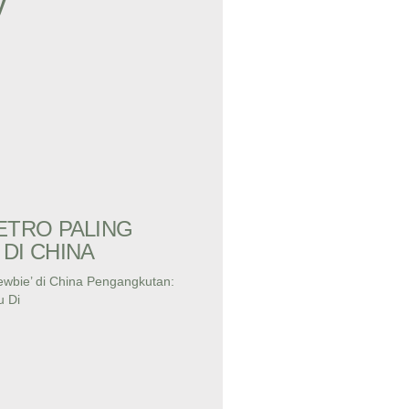
y
ETRO PALING
DI CHINA
ewbie’ di China Pengangkutan:
u Di