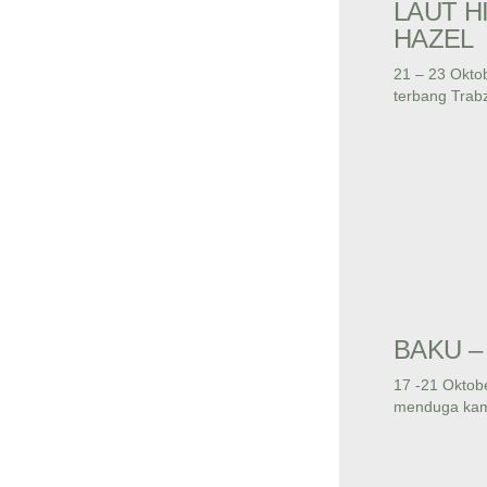
LAUT H
HAZEL
21 – 23 Okto
terbang Trabz
BAKU – 
17 -21 Okto
menduga kam