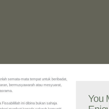
nlah semata-mata tempat untuk beribadat,
ajaran, bermusyawarah atau mesyuarat,
 asrama.
You 
issabilillah ini dibina bukan sahaja
mberi manfaat kepada seluruh komuniti