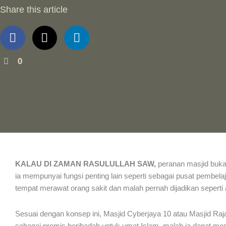
Share this article
0
KALAU DI ZAMAN RASULULLAH SAW,
peranan masjid buka
ia mempunyai fungsi penting lain seperti sebagai pusat pembel
tempat merawat orang sakit dan malah pernah dijadikan seperti
Sesuai dengan konsep ini, Masjid Cyberjaya 10 atau Masjid Raja F
sebagai premis beribadah untuk umat Islam, malah ia dapat me