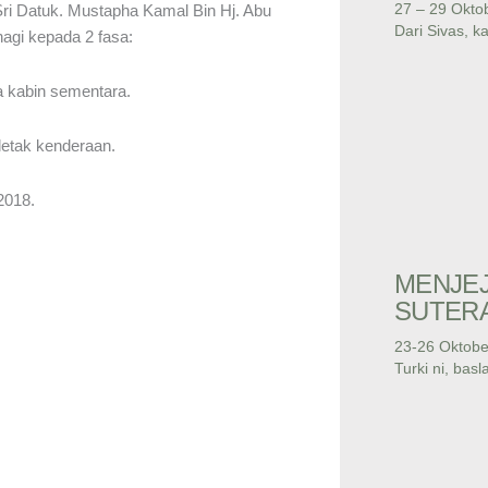
27 – 29 Okto
 Sri Datuk. Mustapha Kamal Bin Hj. Abu
Dari Sivas, k
hagi kepada 2 fasa:
ua kabin sementara.
letak kenderaan.
2018.
MENJEJ
SUTERA
23-26 Oktobe
Turki ni, bas