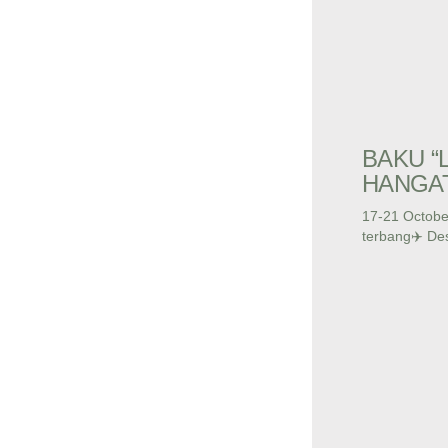
BAKU “
HANGA
17-21 Octobe
terbang✈️ Des