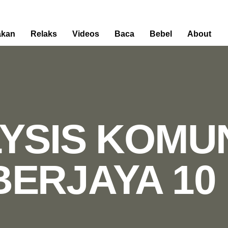
kan
Relaks
Videos
Baca
Bebel
About
YSIS KOMUN
BERJAYA 10