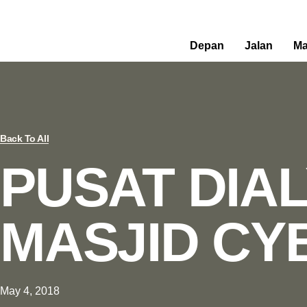
Skip
to
content
Depan
Jalan
Ma
Back To All
PUSAT DIAL
MASJID CY
May 4, 2018