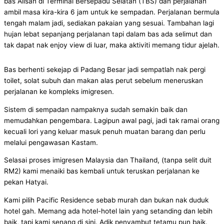
bas Alisan di Terminal Bersepadu Selatan (TBS) dan perjalanan
ambil masa kira-kira 6 jam untuk ke sempadan. Perjalanan bermula
tengah malam jadi, sediakan pakaian yang sesuai. Tambahan lagi
hujan lebat sepanjang perjalanan tapi dalam bas ada selimut dan
tak dapat nak enjoy view di luar, maka aktiviti memang tidur ajelah.
Bas berhenti sekejap di Padang Besar jadi sempatlah nak pergi
toilet, solat subuh dan makan alas perut sebelum meneruskan
perjalanan ke kompleks imigresen.
Sistem di sempadan nampaknya sudah semakin baik dan
memudahkan pengembara. Lagipun awal pagi, jadi tak ramai orang
kecuali lori yang keluar masuk penuh muatan barang dan perlu
melalui pengawasan Kastam.
Selasai proses imigresen Malaysia dan Thailand, (tanpa selit duit
RM2) kami menaiki bas kembali untuk teruskan perjalanan ke
pekan Hatyai.
Kami pilih Pacific Residence sebab murah dan bukan nak duduk
hotel gah. Memang ada hotel-hotel lain yang setanding dan lebih
baik, tapi kami senang di sini. Adik penyambut tetamu pun baik.