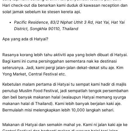
Hari check-out dia benarkan kami duduk di kawasan reception dan
solat jamak sebelum ke stesen kereta api.
Pacific Residence, 83/2 Niphat Uthit 3 Rd, Hat Yai, Hat Yai
District, Songkhla 90110, Thailand
Apa yang ada di Hatyai?
Rasanya korang lebih tahu aktiviti apa yang boleh dibuat di Hatyai.
Bagi kami ini cuma persinggahan sementara nak ke destinasi
seterusnya. Jadi, kami pergi jalan-jalan dekat-dekat situ aje. Kim
Yong Market, Central Festival etc.
Kebetulan malam pertama di Hatyai tu sempat kami hadir di majlis
penutup Muslim Food Festival, jadi sempatlah tengok persembahan
dan beli banyak makanan halal (walaupun Hatyai memang syurga
makanan halal di Thailand). Kami lebih banyak berjalan kaki aje.
Bermulalah misi melengkapkan lebih 10,000 langkah sehari.
Makanan di Hatyai dan semakin mahal ye. Kami ni jalan kaki aje ke
Central Festival dan berhenti makan di warung halal tepi jalan.