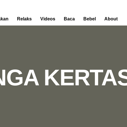
kan
Relaks
Videos
Baca
Bebel
About
GA KERTAS