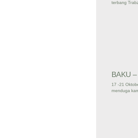
terbang Trabz
BAKU – 
17 -21 Okto
menduga kam