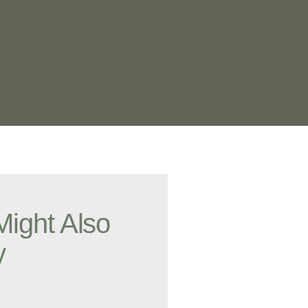
Might Also
y