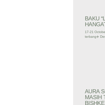
BAKU “
HANGA
17-21 Octobe
terbang✈️ Des
AURA S
MASIH 
BISHKE