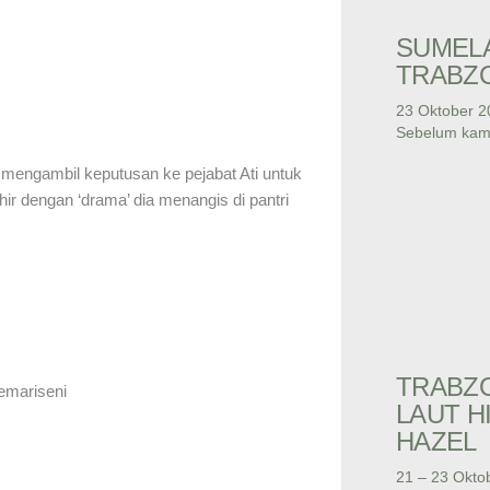
SUMEL
TRABZ
23 Oktober 2
Sebelum kami
mengambil keputusan ke pejabat Ati untuk
r dengan ‘drama’ dia menangis di pantri
TRABZ
emariseni
LAUT H
HAZEL
21 – 23 Okto