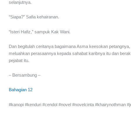
selanjutnya.
“Siapa?” Safia kehairanan.
“Isteri Hafiz,” sampuk Kak Wani.
Dan begitulah ceritanya bagaimana Asma keesokan petangnya, 
meluahkan perasaannya kepada sahabat karibnya itu dan berakhi
pejabat itu.
– Bersambung –
Bahagian 12
#kanopi #kenduri #cendol #novel #novelcinta #khairynothman #j