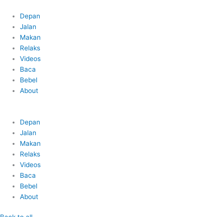
Skip
Main
to
Menu
Depan
content
Jalan
Makan
Relaks
Videos
Baca
Bebel
About
Depan
Jalan
Makan
Relaks
Videos
Baca
Bebel
About